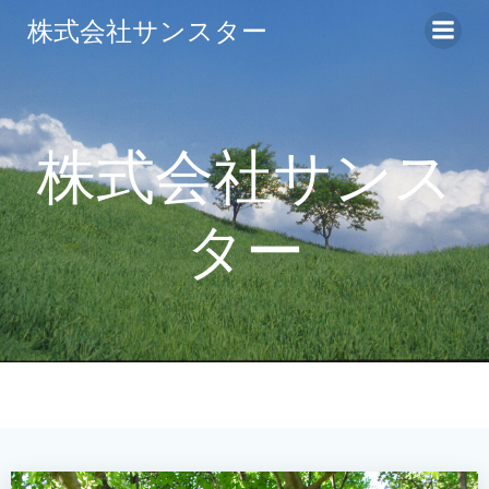
コ
株式会社サンスター
ン
テ
ン
ツ
へ
株式会社サンス
ス
キ
ター
ッ
プ